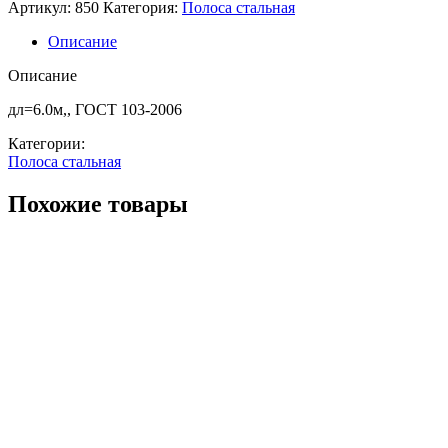
г/
Артикул:
850
Категория:
Полоса стальная
к
40х
Описание
4
ст3сп
Описание
дл=6.0м,, ГОСТ 103-2006
Категории:
Полоса стальная
Похожие товары