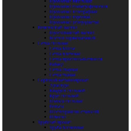
Проволока вязальная
Проволока полиграфическая
Проволока телеграфная
Проволока торговая
Проволока углеродистая
Решетчатый настил
Прессованный настил
Настил горячекатаный
Сетка стальная
Сетка Манье
Сетка плетеная
Сетка просечно-вытяжная
Рабица
Сетка сварная
Сетка тканая
Сортовой металлопрокат
Арматура
Квадрат стальной
Круг стальной
Полоса стальная
Рельсы
Шестигранник стальной
Шпонка
Трубный прокат
Труба бесшовная