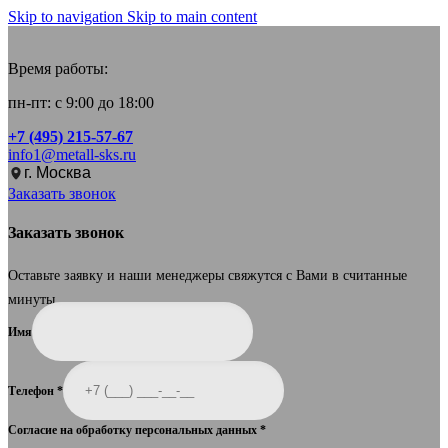
Skip to navigation
Skip to main content
Время работы:
пн-пт: с 9:00 до 18:00
+7 (495) 215-57-67
info1@metall-sks.ru
г. Москва
Заказать звонок
Заказать звонок
Оставьте заявку и наши менеджеры свяжутся с Вами в считанные
минуты.
Имя
Телефон
*
Согласие на обработку персональных данных
*