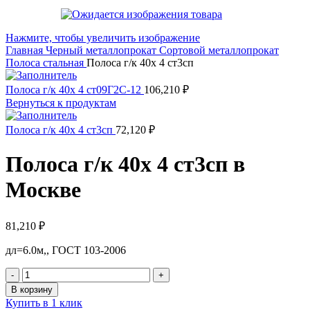
Нажмите, чтобы увеличить изображение
Главная
Черный металлопрокат
Сортовой металлопрокат
Полоса стальная
Полоса г/к 40х 4 ст3сп
Полоса г/к 40х 4 ст09Г2С-12
106,210
₽
Вернуться к продуктам
Полоса г/к 40х 4 ст3сп
72,120
₽
Полоса г/к 40х 4 ст3сп в
Москве
81,210
₽
дл=6.0м,, ГОСТ 103-2006
Количество
товара
В корзину
Полоса
Купить в 1 клик