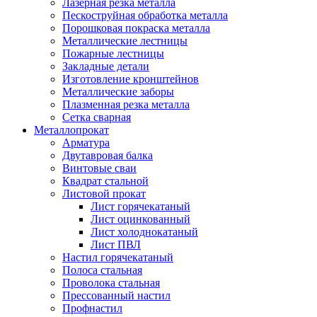
Лазерная резка металла
Пескоструйная обработка металла
Порошковая покраска металла
Металлические лестницы
Пожарные лестницы
Закладные детали
Изготовление кронштейнов
Металлические заборы
Плазменная резка металла
Сетка сварная
Металлопрокат
Арматура
Двутавровая балка
Винтовые сваи
Квадрат стальной
Листовой прокат
Лист горячекатаный
Лист оцинкованный
Лист холоднокатаный
Лист ПВЛ
Настил горячекатаный
Полоса стальная
Проволока стальная
Прессованный настил
Профнастил