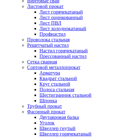
Винтовые сваи
Листовой прокат
Лист горячекатаный
Лист оцинкованный
Лист ПВЛ
Лист холоднокатаный
Профнастил
Проволока стальная
Решетчатый настил
Настил горячекатаный
Прессованный настил
Сетка сварная
Сортовой металлопрокат
Арматура
Квадрат стальной
Круг стальной
Полоса стальная
Шестигранник стальной
Шпонка
Трубный прокат
Фасонный прокат
Двутавровая балка
Уголок
Швеллер гнутый
Швеллер горячекатаный