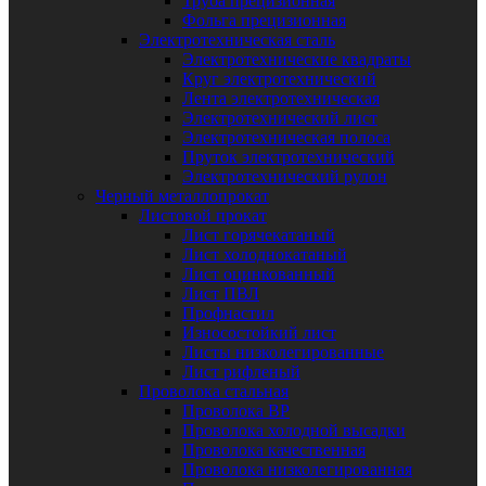
Труба прецизионная
Фольга прецизионная
Электротехническая сталь
Электротехнические квадраты
Круг электротехнический
Лента электротехническая
Электротехнический лист
Электротехническая полоса
Пруток электротехнический
Электротехнический рулон
Черный металлопрокат
Листовой прокат
Лист горячекатаный
Лист холоднокатаный
Лист оцинкованный
Лист ПВЛ
Профнастил
Износостойкий лист
Листы низколегированные
Лист рифленый
Проволока стальная
Проволока ВР
Проволока холодной высадки
Проволока качественная
Проволока низколегированная