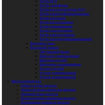
Труба ВГП
Труба газлифтная
Труба восстановленная (Б/У)
Труба горячедеформированная
Труба котельная
Труба магистральная
Труба оцинкованная
Труба толстостенная
Труба электросварная
Труба холоднодеформированная
Винтовые сваи
Фасонный прокат
Двутавровая балка
Швеллер горячекатаный
Швеллер гнутый
Швеллеры оцинкованные
Уголок гнутый
Уголок горячекатаный
Уголок оцинкованный
Металлообработка
Гибка и рубка металла
Дробеструйная обработка металла
Лазерная резка металла
Пескоструйная обработка металла
Порошковая покраска металла