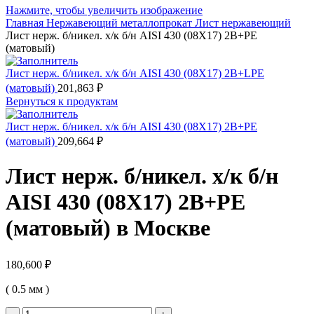
Нажмите, чтобы увеличить изображение
Главная
Нержавеющий металлопрокат
Лист нержавеющий
Лист нерж. б/никел. х/к б/н AISI 430 (08Х17) 2B+PE
(матовый)
Лист нерж. б/никел. х/к б/н AISI 430 (08Х17) 2B+LPE
(матовый)
201,863
₽
Вернуться к продуктам
Лист нерж. б/никел. х/к б/н AISI 430 (08Х17) 2B+PE
(матовый)
209,664
₽
Лист нерж. б/никел. х/к б/н
AISI 430 (08Х17) 2B+PE
(матовый) в Москве
180,600
₽
( 0.5 мм )
Количество