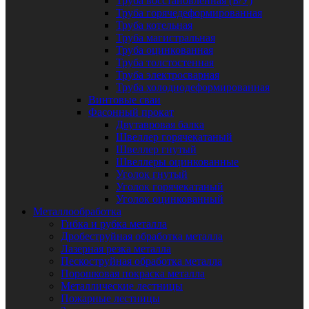
Труба восстановленная (Б/У)
Труба горячедеформированная
Труба котельная
Труба магистральная
Труба оцинкованная
Труба толстостенная
Труба электросварная
Труба холоднодеформированная
Винтовые сваи
Фасонный прокат
Двутавровая балка
Швеллер горячекатаный
Швеллер гнутый
Швеллеры оцинкованные
Уголок гнутый
Уголок горячекатаный
Уголок оцинкованный
Металлообработка
Гибка и рубка металла
Дробеструйная обработка металла
Лазерная резка металла
Пескоструйная обработка металла
Порошковая покраска металла
Металлические лестницы
Пожарные лестницы