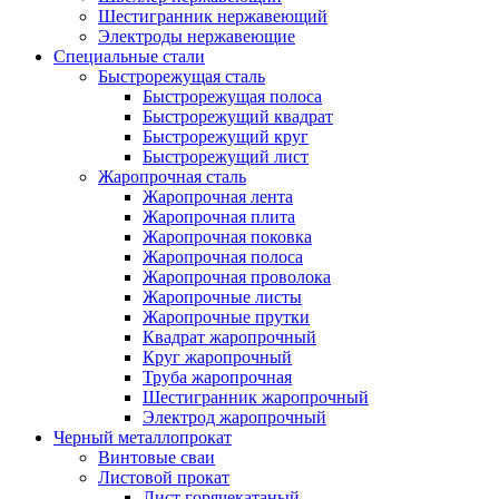
Шестигранник нержавеющий
Электроды нержавеющие
Специальные стали
Быстрорежущая сталь
Быстрорежущая полоса
Быстрорежущий квадрат
Быстрорежущий круг
Быстрорежущий лист
Жаропрочная сталь
Жаропрочная лента
Жаропрочная плита
Жаропрочная поковка
Жаропрочная полоса
Жаропрочная проволока
Жаропрочные листы
Жаропрочные прутки
Квадрат жаропрочный
Круг жаропрочный
Труба жаропрочная
Шестигранник жаропрочный
Электрод жаропрочный
Черный металлопрокат
Винтовые сваи
Листовой прокат
Лист горячекатаный