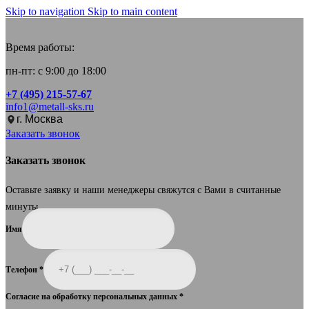
Skip to navigation
Skip to main content
Время работы:
пн-пт: с 9:00 до 18:00
+7 (495) 215-57-67
info1@metall-sks.ru
г. Москва
Заказать звонок
Заказать звонок
Оставьте заявку и наши менеджеры свяжутся с Вами в считанные
минуты.
Имя
Телефон
*
Согласие на обработку персональных данных
*