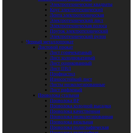
Электротехнические квадраты
Круг электротехнический
Лента электротехническая
Электротехнический лист
Электротехническая полоса
Пруток электротехнический
Электротехнический рулон
Черный металлопрокат
Листовой прокат
Лист горячекатаный
Лист холоднокатаный
Лист оцинкованный
Лист ПВЛ
Профнастил
Износостойкий лист
Листы низколегированные
Лист рифленый
Проволока стальная
Проволока ВР
Проволока холодной высадки
Проволока качественная
Проволока низколегированная
Проволока вязальная
Проволока полиграфическая
Проволока телеграфная