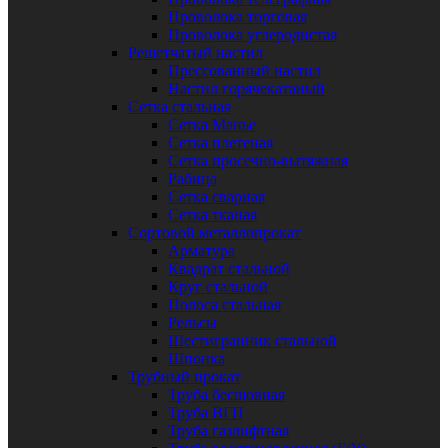
Проволока торговая
Проволока углеродистая
Решетчатый настил
Прессованный настил
Настил горячекатаный
Сетка стальная
Сетка Манье
Сетка плетеная
Сетка просечно-вытяжная
Рабица
Сетка сварная
Сетка тканая
Сортовой металлопрокат
Арматура
Квадрат стальной
Круг стальной
Полоса стальная
Рельсы
Шестигранник стальной
Шпонка
Трубный прокат
Труба бесшовная
Труба ВГП
Труба газлифтная