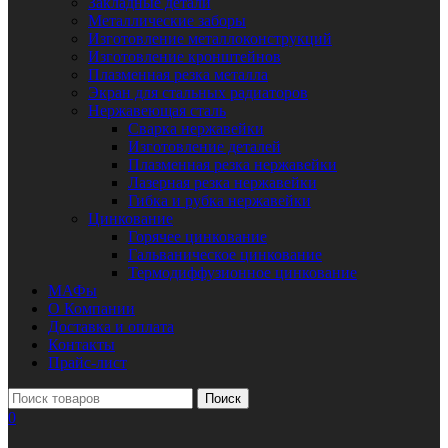
Закладные детали
Металлические заборы
Изготовление металлоконструкций
Изготовление кронштейнов
Плазменная резка металла
Экран для стальных радиаторов
Нержавеющая сталь
Сварка нержавейки
Изготовление деталей
Плазменная резка нержавейки
Лазерная резка нержавейки
Гибка и рубка нержавейки
Цинкование
Горячее цинкование
Гальваническое цинкование
Термодиффузионное цинкование
МАФы
О Компании
Доставка и оплата
Контакты
Прайс-лист
Поиск
0