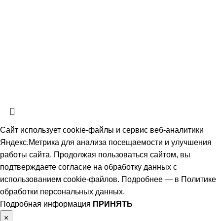
СтальКомплектСервис
2026 Все права защищены.
Политика обработки персональных данных.
Согласие на обработку
персональных данных
Информация на сайте не является публичной офертой, определяемой
положениями ч. 2 ст. 437 Гражданского кодекса РФ и носит
ознакомительный характер. Наличие, описание и цены уточняйте у
менеджеров по телефону или в заявке.
Сайт использует cookie-файлы и сервис веб-аналитики
Яндекс.Метрика для анализа посещаемости и улучшения
работы сайта. Продолжая пользоваться сайтом, вы
подтверждаете согласие на обработку данных с
использованием cookie-файлов. Подробнее — в
Политике
обработки персональных данных
.
Подробная информация
ПРИНЯТЬ
×