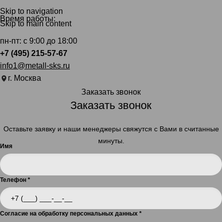
Skip to navigation
Время работы:
Skip to main content
пн-пт: с 9:00 до 18:00
+7 (495) 215-57-67
info1@metall-sks.ru
г. Москва
Заказать звонок
Заказать звонок
Оставьте заявку и наши менеджеры свяжутся с Вами в считанные
минуты.
Имя
Телефон
*
Согласие на обработку персональных данных
*