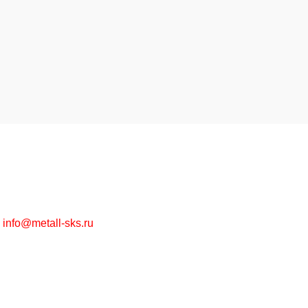
Высококачественная металлообработка на заказ и
металлопрокат в ассортименте оптом и в розницу.
г. Москва, Рязанский пр-т, д. 30/15
+7 (495) 215-57-67
info@metall-sks.ru
Наши Услуги
Металлообработка
Металлопрокат