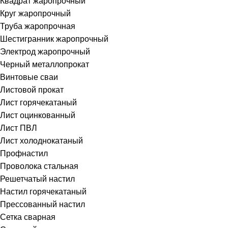
Квадрат жаропрочный
Круг жаропрочный
Труба жаропрочная
Шестигранник жаропрочный
Электрод жаропрочный
Черный металлопрокат
Винтовые сваи
Листовой прокат
Лист горячекатаный
Лист оцинкованный
Лист ПВЛ
Лист холоднокатаный
Профнастил
Проволока стальная
Решетчатый настил
Настил горячекатаный
Прессованный настил
Сетка сварная