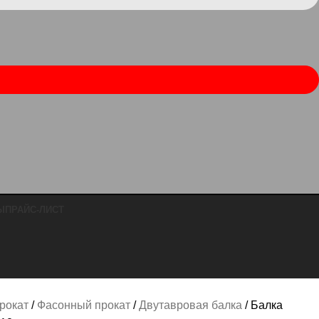
Ы
ПРАЙС-ЛИСТ
рокат
Фасонный прокат
Двутавровая балка
Балка