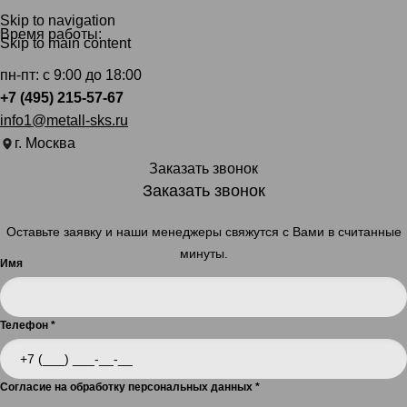
Skip to navigation
Время работы:
Skip to main content
пн-пт: с 9:00 до 18:00
+7 (495) 215-57-67
info1@metall-sks.ru
г. Москва
Заказать звонок
Заказать звонок
Оставьте заявку и наши менеджеры свяжутся с Вами в считанные
минуты.
Имя
Телефон
*
Согласие на обработку персональных данных
*