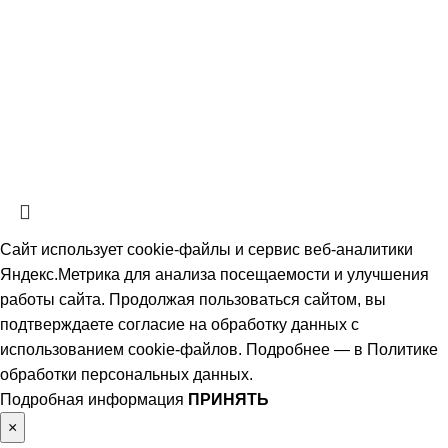
СтальКомплектСервис
2026 Все права защищены.
Политика обработки персональных данных.
Согласие на обработку
персональных данных
Информация на сайте не является публичной офертой, определяемой
положениями ч. 2 ст. 437 Гражданского кодекса РФ и носит
ознакомительный характер. Наличие, описание и цены уточняйте у
менеджеров по телефону или в заявке.
Сайт использует cookie-файлы и сервис веб-аналитики
Яндекс.Метрика для анализа посещаемости и улучшения
работы сайта. Продолжая пользоваться сайтом, вы
подтверждаете согласие на обработку данных с
использованием cookie-файлов. Подробнее — в
Политике
обработки персональных данных
.
Подробная информация
ПРИНЯТЬ
×