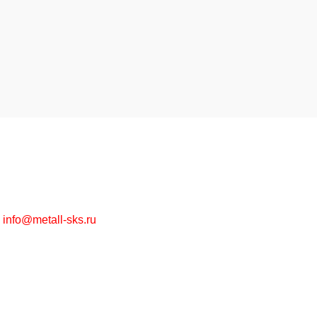
Высококачественная металлообработка на заказ и
металлопрокат в ассортименте оптом и в розницу.
г. Москва, Рязанский пр-т, д. 30/15
+7 (495) 215-57-67
info@metall-sks.ru
Наши Услуги
Металлообработка
Металлопрокат